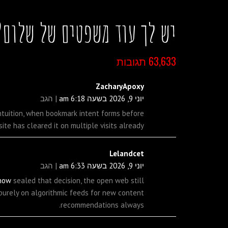
יש לך עוד משפטים של שלום? 
63,633 תגובות
ZacharyApoxy
יוני 9, 2026 בשעה 6:18 am
הגב
ntuition, when bookmark intent forms before
ite has cleared it on multiple visits already.
Lelandcet
יוני 9, 2026 בשעה 6:33 am
הגב
now
sealed that decision, the open web still
 purely on algorithmic feeds for new content
recommendations always.