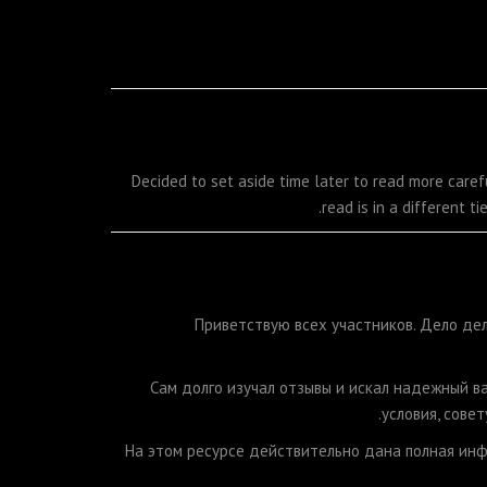
Decided to set aside time later to read more caref
read is in a different t
Приветствую всех участников. Дело дел
Сам долго изучал отзывы и искал надежный в
.
условия, сове
На этом ресурсе действительно дана полная инфо