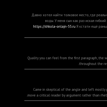
Давно хотел найти толковое место, где реаль
воды. У меня сын как раз искал гибки
https://shkola-onlajn-55.ru
Я кстати ещё раньш
Quality you can feel from the first paragraph, the w
throughout the res
Came in skeptical of the angle and left mostly
move a critical reader by argument rather than rhet