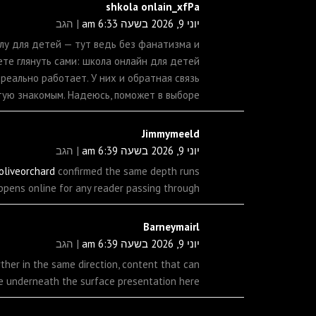
shkola onlain_xfPa
יוני 9, 2026 בשעה 6:33 am
הגב
олу для детей — тут ведь без фанатизма и
жете глянуть сами: школа онлайн для детей
реально работает. У них и обратная связь
тую знакомым. Надеюсь, поможет в выборе.
Jimmymeeld
יוני 9, 2026 בשעה 6:39 am
הגב
oliveorchard
confirmed the same depth runs
ppens online for any reader passing through.
Barneymairl
יוני 9, 2026 בשעה 6:39 am
הגב
ther in the same direction, content that can
ce underneath the surface presentation here.