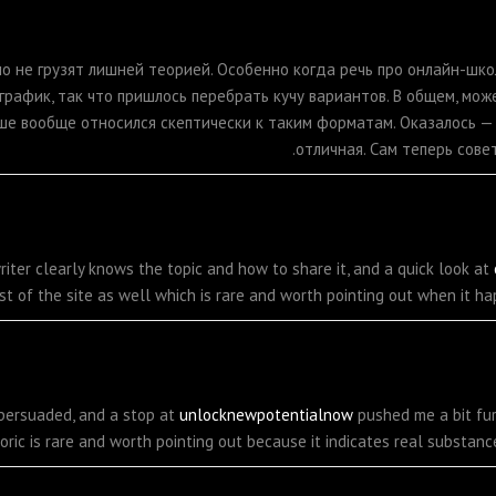
но не грузят лишней теорией. Особенно когда речь про онлайн-шк
й график, так что пришлось перебрать кучу вариантов. В общем, мо
е вообще относился скептически к таким форматам. Оказалось — 
отличная. Сам теперь сове
riter clearly knows the topic and how to share it, and a quick look at
t of the site as well which is rare and worth pointing out when it ha
 persuaded, and a stop at
unlocknewpotentialnow
pushed me a bit fur
oric is rare and worth pointing out because it indicates real substan