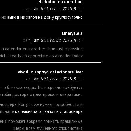
Narkolog na dom_lion
יוני 9, 2026 בשעה 6:41 am
הגב
очно
вывод из запоя на дому круглосуточно
Emeryslels
יוני 9, 2026 בשעה 6:51 am
הגב
 a calendar entry rather than just a passing
hich I really do appreciate as a reader today.
vivod iz zapoya v stacionare_iver
יוני 9, 2026 בשעה 6:51 am
הגב
т о близких людях. Если срочно требуется
чтобы доктора отреагировали оперативно.
тмосфере. Кому тоже нужны подробности и
ационаре
капельница от запоя в стационаре
ремя, поможет вовремя принять правильные
меры. Всем душевного спокойствия!