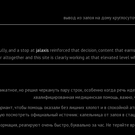
вывод из запоя на дому круглосут
ully, and a stop at
jalaxis
reinforced that decision, content that earns
ier altogether and this site is clearly working at that elevated level w
икатное, но решил черкануть пару строк, особенно когда речь иде
квалифицированная медицинская помощь, важно, 
ариант, чтобы помощь оказали без лишних хлопот и в спокойной а
тую посмотреть официальный источник: капельница от запоя в ст
рмация, реагируют очень быстро, буквально за час. Не теряйте в